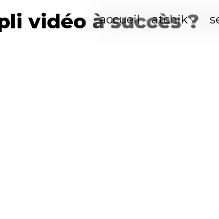
pli vidéo à succès ?
accueil
atchik
s