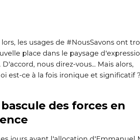
 lors, les usages de #NousSavons ont tr
uvelle place dans le paysage d'expressi
. D'accord, nous direz-vous... Mais alors,
i est-ce à la fois ironique et significatif 
bascule des forces en
sence
es jours avant l'allocation d'Emmanuel