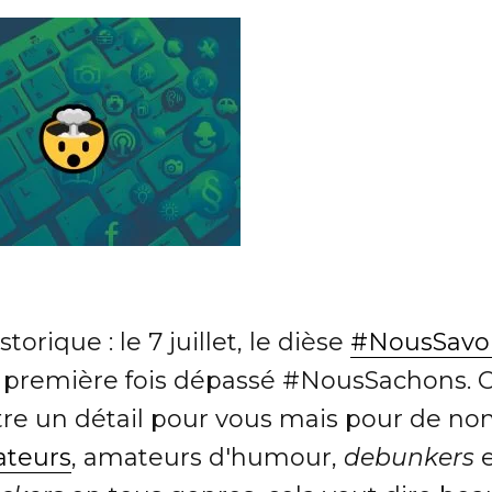
storique : le 7 juillet, le dièse
#NousSavo
a première fois dépassé #NousSachons. C
tre un détail pour vous mais pour de n
ateurs
, amateurs d'humour,
debunkers