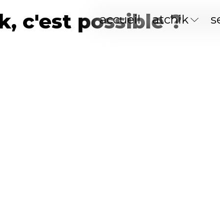
k, c'est possible ?
accueil
atchik
s