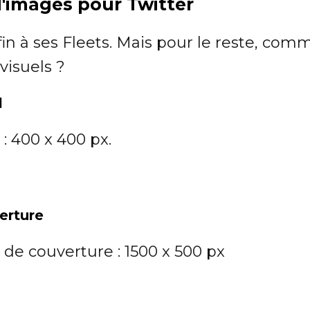
 d'images pour Twitter
fin à ses Fleets. Mais pour le reste, com
visuels ?
l
 : 400 x 400 px.
erture
 de couverture : 1500 x 500 px