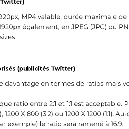
 Twitter)
1920px, MP4 valable, durée maximale d
1920px également, en JPEG (JPG) ou PN
sizes
isés (publicités Twitter)
ne davantage en termes de ratios mais vo
ue ratio entre 2:1 et 1:1 est acceptable.
), 1200 X 800 (3:2) ou 1200 X 1200 (1:1). Au-
ar exemple) le ratio sera ramené à 16:9.