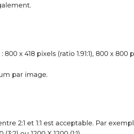
également.
: 800 x 418 pixels (ratio 1.91:1), 800 x 800
.
m par image.
ntre 2:1 et 1:1 est acceptable. Par exemp
0 (3:2) ou 1200 X 1200 (1:1).