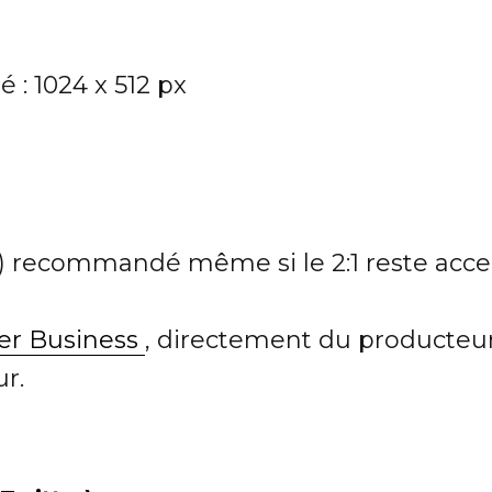
 : 1024 x 512 px
rré) recommandé même si le 2:1 reste acc
ter Business
, directement du producteu
r.