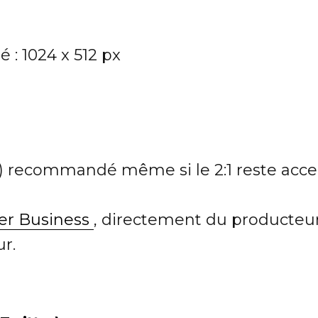
 : 1024 x 512 px
rré) recommandé même si le 2:1 reste acc
ter Business
, directement du producteu
r.