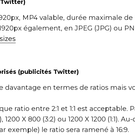
 Twitter)
1920px, MP4 valable, durée maximale d
1920px également, en JPEG (JPG) ou PN
sizes
isés (publicités Twitter)
ne davantage en termes de ratios mais vo
ue ratio entre 2:1 et 1:1 est acceptable.
), 1200 X 800 (3:2) ou 1200 X 1200 (1:1). Au-
ar exemple) le ratio sera ramené à 16:9.