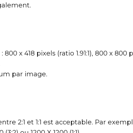
également.
: 800 x 418 pixels (ratio 1.91:1), 800 x 800
.
m par image.
ntre 2:1 et 1:1 est acceptable. Par exemp
0 (3:2) ou 1200 X 1200 (1:1).