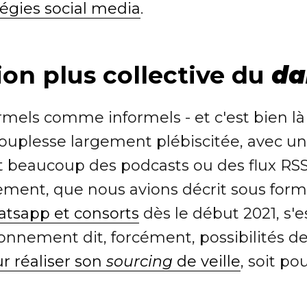
égies social media
.
ion plus collective du
da
mels comme informels - et c'est bien là 
 souplesse largement plébiscitée, avec
 beaucoup des podcasts ou des flux RSS
ement, que nous avions décrit sous for
tsapp et consorts
dès le début 2021, s'
onnement dit, forcément, possibilités de 
r réaliser son
sourcing
de veille
, soit p