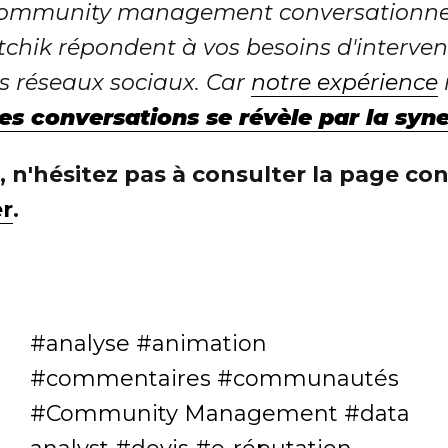
 community management conversationnel
 Atchik répondent à vos besoins d'interve
es réseaux sociaux. Car
notre expérience
es conversations se révèle par la syn
, n'hésitez pas à consulter la page co
r
.
analyse
animation
commentaires
communautés
Community Management
data