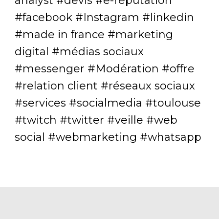
analyst
devis
e-réputation
facebook
Instagram
linkedin
made in france
marketing
digital
médias sociaux
messenger
Modération
offre
relation client
réseaux sociaux
services
socialmedia
toulouse
twitch
twitter
veille
web
social
webmarketing
whatsapp