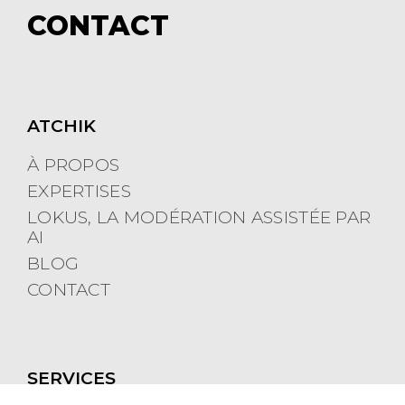
e
m
CONTACT
n
e
u
n
u
ATCHIK
À PROPOS
EXPERTISES
LOKUS, LA MODÉRATION ASSISTÉE PAR
AI
BLOG
CONTACT
SERVICES