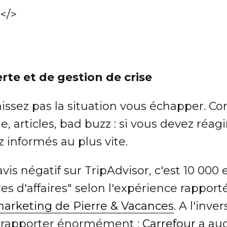
</>
erte et de gestion de crise
aissez pas la situation vous échapper. 
e, articles, bad buzz : si vous devez réagi
z informés au plus vite.
avis négatif sur TripAdvisor, c'est 10 000
res d'affaires" selon l'expérience rappor
marketing de Pierre & Vacances
. A l'inve
t rapporter énormément :
Carrefour
a au