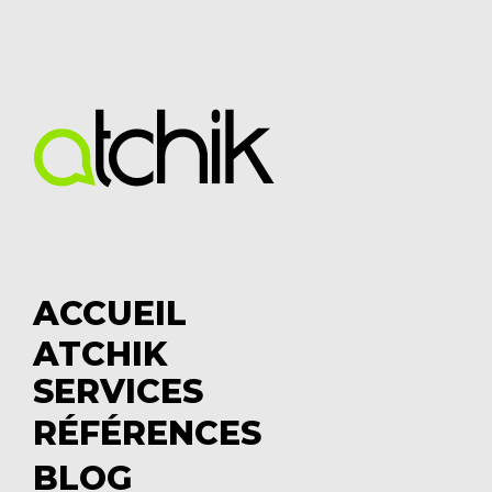
ACCUEIL
ATCHIK
S
SERVICES
u
S
b
u
RÉFÉRENCES
m
b
BLOG