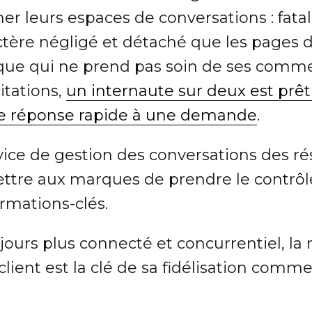
ner leurs espaces de conversations : fata
ctère négligé et détaché que les pages
ue qui ne prend pas soin de ses commen
citations,
un internaute sur deux est prêt
 de réponse rapide à une demande
.
vice de gestion des conversations des r
tre aux marques de prendre le contrôl
ormations-clés.
urs plus connecté et concurrentiel, la r
 client est la clé de sa fidélisation comm