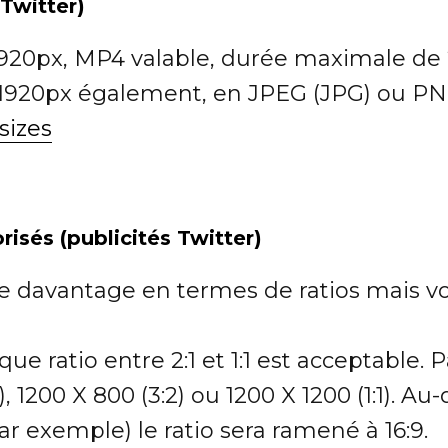
 Twitter)
1920px, MP4 valable, durée maximale d
1920px également, en JPEG (JPG) ou PN
sizes
isés (publicités Twitter)
ne davantage en termes de ratios mais vo
ue ratio entre 2:1 et 1:1 est acceptable.
), 1200 X 800 (3:2) ou 1200 X 1200 (1:1). Au-
ar exemple) le ratio sera ramené à 16:9.