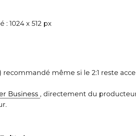
 : 1024 x 512 px
rré) recommandé même si le 2:1 reste acc
ter Business
, directement du producteu
r.