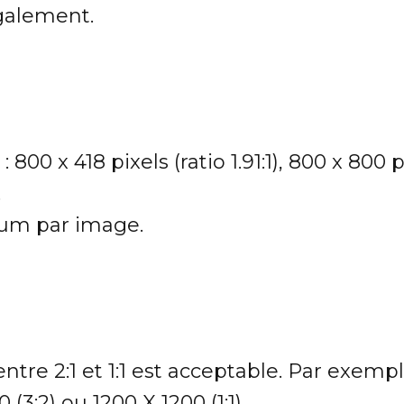
également.
: 800 x 418 pixels (ratio 1.91:1), 800 x 800
.
m par image.
ntre 2:1 et 1:1 est acceptable. Par exemp
0 (3:2) ou 1200 X 1200 (1:1).