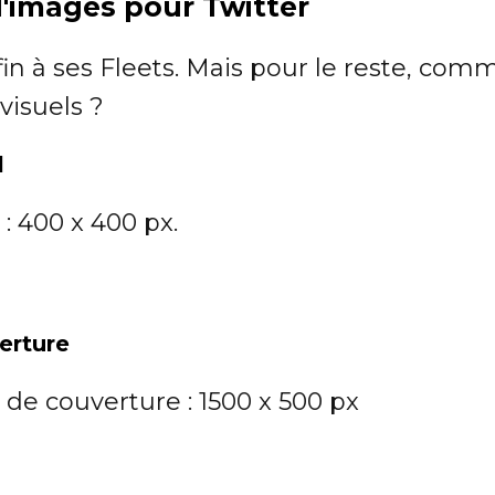
 d'images pour Twitter
fin à ses Fleets. Mais pour le reste, com
visuels ?
l
 : 400 x 400 px.
erture
 de couverture : 1500 x 500 px