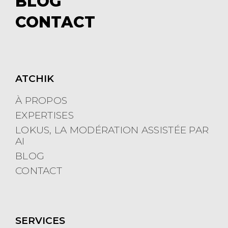
BLOG
e
m
CONTACT
n
e
u
n
u
ATCHIK
À PROPOS
EXPERTISES
LOKUS, LA MODÉRATION ASSISTÉE PAR
AI
BLOG
CONTACT
SERVICES