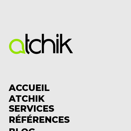
ACCUEIL
ATCHIK
S
SERVICES
u
S
b
u
RÉFÉRENCES
m
b