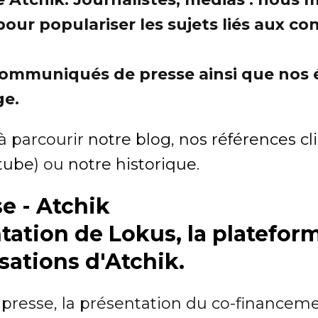
pour populariser les sujets liés aux co
 communiqués de presse ainsi que nos
ge.
 à parcourir
notre blog
,
nos références cl
tube
) ou
notre historique
.
 - Atchik
ntation de Lokus, la platefor
sations d'Atchik.
resse, la présentation du co-financem