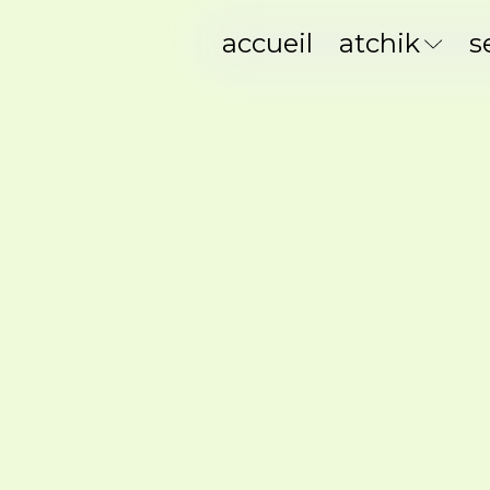
accueil
atchik
s