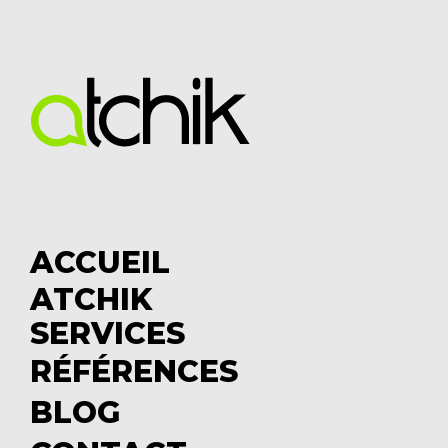
ACCUEIL
ATCHIK
S
SERVICES
u
S
b
u
RÉFÉRENCES
m
b
BLOG
e
m