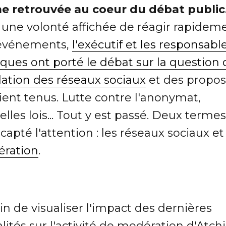
 retrouvée au coeur du débat public
 une volonté affichée de réagir rapidem
événements,
l'exécutif et les responsabl
iques ont porté le débat sur la question 
lation des réseaux sociaux
et des propos
ient tenus. Lutte contre l'anonymat,
lles lois... Tout y est passé. Deux terme
 capté l'attention : les réseaux sociaux et
ration
.
n de visualiser l'impact des dernières
lités sur l'activité de modération d'Atchi