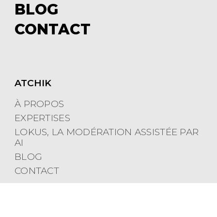
m
b
BLOG
e
m
CONTACT
n
e
u
n
u
ATCHIK
À PROPOS
EXPERTISES
LOKUS, LA MODÉRATION ASSISTÉE PAR
AI
BLOG
CONTACT