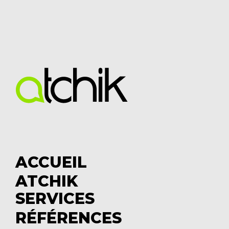
ACCUEIL
ATCHIK
S
SERVICES
u
S
b
u
RÉFÉRENCES