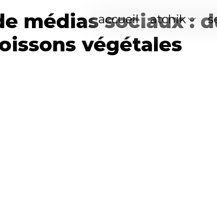
de médias sociaux : d
accueil
atchik
s
boissons végétales