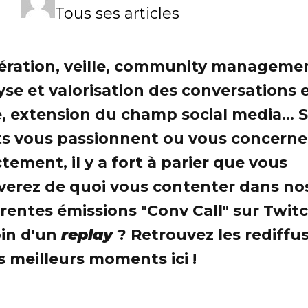
Tous ses articles
ration, veille, community manageme
yse et valorisation des conversations 
e, extension du champ social media... S
ts vous passionnent ou vous concern
ctement, il y a fort à parier que vous
verez de quoi vous contenter dans no
érentes émissions "Conv Call" sur Twitc
in d'un
replay
? Retrouvez les rediffu
es meilleurs moments ici !