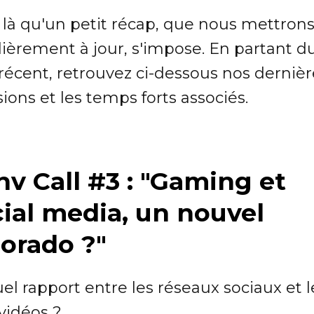
t là qu'un petit récap, que nous mettron
lièrement à jour, s'impose. En partant d
récent, retrouvez ci-dessous nos dernièr
sions et les temps forts associés.
v Call #3 : "Gaming et
cial media, un nouvel
dorado ?"
el rapport entre les réseaux sociaux et l
vidéos ?