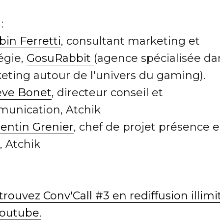
:
bin Ferretti
, consultant marketing et
égie,
GosuRabbit
(agence spécialisée da
eting autour de l'univers du gaming).
eve Bonet
, directeur conseil et
unication, Atchik
lentin Grenier
, chef de projet présence 
, Atchik
trouvez Conv'Call #3 en rediffusion illimi
Youtube.