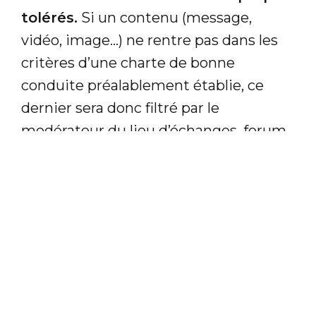
tolérés.
Si un contenu (message,
vidéo, image…) ne rentre pas dans les
critères d’une charte de bonne
conduite préalablement établie, ce
dernier sera donc filtré par le
modérateur du lieu d’échanges, forum
ou réseau social.
À lire :
"En attente de modération",
qu'est-ce que ça implique ?