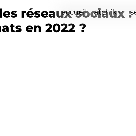
des réseaux sociaux :
accueil
atchik
s
ats en 2022 ?