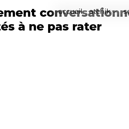
ment conversationn
accueil
atchik
s
és à ne pas rater