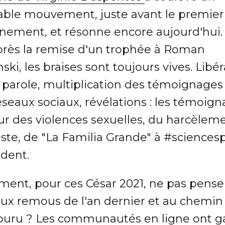
table mouvement, juste avant le premier
inement, et résonne encore aujourd'hui.
près la remise d'un trophée à Roman
ski, les braises sont toujours vives. Libé
a parole, multiplication des témoignages
éseaux sociaux, révélations : les témoig
ur des violences sexuelles, du harcèlem
este, de "La Familia Grande" à #sciences
dent.
ent, pour ces César 2021, ne pas penser
 aux remous de l'an dernier et au chemin
ouru ? Les communautés en ligne ont g