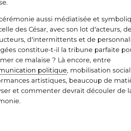
se.
cérémonie aussi médiatisée et symboli
elle des César, avec son lot d'acteurs, d
ucteurs, d'intermittents et de personnal
ées constitue-t-il la tribune parfaite po
imer ce malaise ? Là encore, entre
unication politique
, mobilisation socia
ormances artistiques, beaucoup de mati
yser et commenter devrait découler de l
monie.
 critiquera Canal + ?