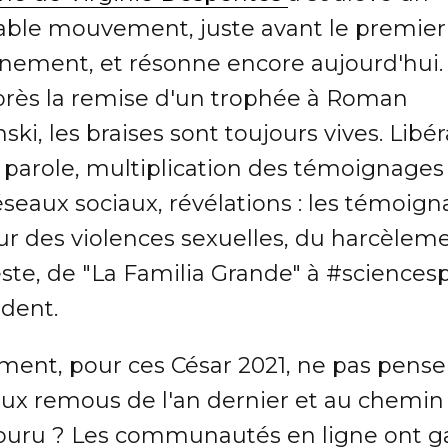
table mouvement, juste avant le premier
inement, et résonne encore aujourd'hui.
près la remise d'un trophée à Roman
ski, les braises sont toujours vives. Libé
a parole, multiplication des témoignages
éseaux sociaux, révélations : les témoig
ur des violences sexuelles, du harcèlem
este, de "La Familia Grande" à #sciences
dent.
ent, pour ces César 2021, ne pas penser
 aux remous de l'an dernier et au chemin
ouru ? Les communautés en ligne ont g