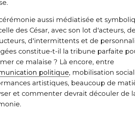
se.
cérémonie aussi médiatisée et symboli
elle des César, avec son lot d'acteurs, d
ucteurs, d'intermittents et de personnal
ées constitue-t-il la tribune parfaite po
imer ce malaise ? Là encore, entre
unication politique
, mobilisation socia
ormances artistiques, beaucoup de mati
yser et commenter devrait découler de l
monie.
 critiquera Canal + ?