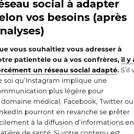
éseau social à adapter
elon vos besoins (après
nalyses)
ue vous souhaitiez vous adresser à
otre patientèle ou à vos confrères,
il y 
orcément un réseau social adapté
.
S’il 
e soi qu’Instagram implique une
ommunication plus légère pour
e domaine médical, Facebook, Twitter ou
inkedIn pourront en revanche se prêter
cilement à la diffusion d’informations en
tière de santé. Si votre contenu est