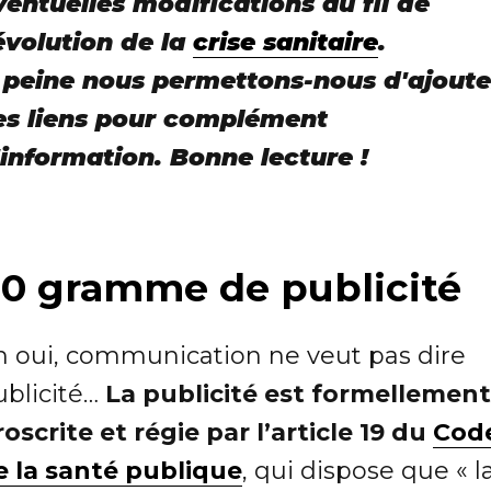
ventuelles modifications au fil de
'évolution de la
crise sanitaire
.
 peine nous permettons-nous d'ajoute
es liens pour complément
'information. Bonne lecture !
 0 gramme de publicité
h oui, communication ne veut pas dire
ublicité…
La publicité est formellement
oscrite et régie par l’article 19 du
Cod
e la santé publique
, qui dispose que « l