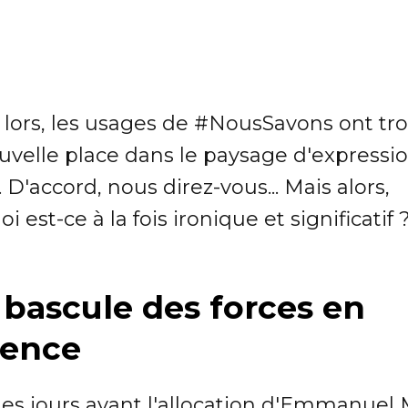
 lors, les usages de #NousSavons ont tr
uvelle place dans le paysage d'expressi
. D'accord, nous direz-vous... Mais alors,
i est-ce à la fois ironique et significatif 
bascule des forces en
sence
es jours avant l'allocation d'Emmanuel