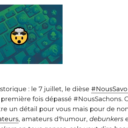
storique : le 7 juillet, le dièse
#NousSavo
a première fois dépassé #NousSachons. C
tre un détail pour vous mais pour de n
ateurs
, amateurs d'humour,
debunkers