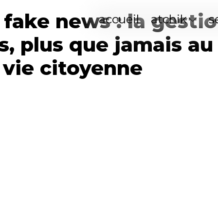
 fake news : la gesti
accueil
atchik
s
, plus que jamais au
 vie citoyenne