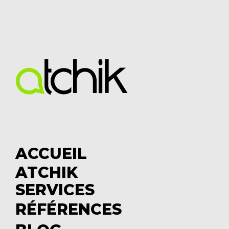
ACCUEIL
ATCHIK
S
SERVICES
u
S
b
u
RÉFÉRENCES
m
b