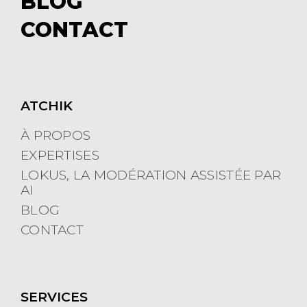
BLOG
e
m
CONTACT
n
e
u
n
u
ATCHIK
À PROPOS
EXPERTISES
LOKUS, LA MODÉRATION ASSISTÉE PAR
AI
BLOG
CONTACT
SERVICES