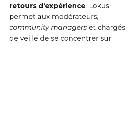
retours d'expérience
, Lokus
permet aux modérateurs,
community managers
et chargés
de veille de se concentrer sur
l'essentiel : l'analyse et le
traitement personnalisé des avis,
commentaires et conversations
pour :
Appréhender des millions de
contenus,
Trier et rediriger
efficacement les