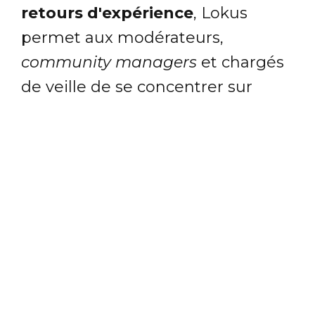
retours d'expérience
, Lokus
permet aux modérateurs,
community managers
et chargés
de veille de se concentrer sur
l'essentiel : l'analyse et le
traitement personnalisé des avis,
commentaires et conversations
pour :
Appréhender des millions de
contenus,
Trier et rediriger
efficacement les