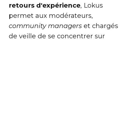
retours d'expérience
, Lokus
permet aux modérateurs,
community managers
et chargés
de veille de se concentrer sur
l'essentiel : l'analyse et le
traitement personnalisé des avis,
commentaires et conversations
pour :
Appréhender des millions de
contenus,
Trier et rediriger
efficacement les