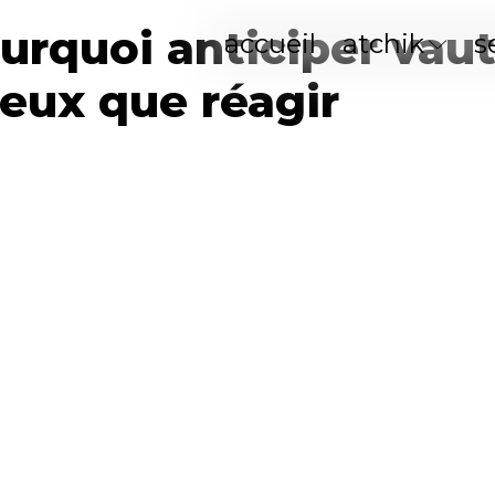
pourquoi anticiper vau
accueil
atchik
s
eux que réagir