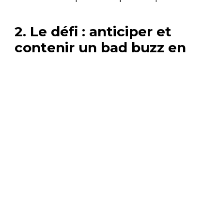
2. Le défi : anticiper et
contenir un bad buzz en
temps réel
Dès les premières minutes du live, une
série de commentaires négatifs ont
émergé, risquant de
décrédibiliser la
marque
et de
polluer l’ambiance de
l’événement
.
Les enjeux étaient clairs :
➤
Réagir immédiatement
sans