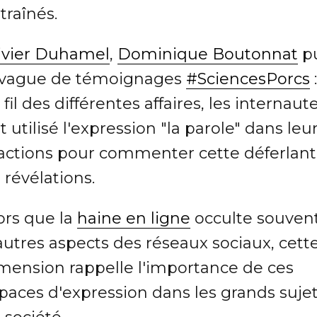
traînés.
ivier Duhamel
,
Dominique Boutonnat
pu
 vague de témoignages
#SciencesPorcs
:
 fil des différentes affaires, les internaut
t utilisé l'expression "la parole" dans leu
actions pour commenter cette déferlan
 révélations.
ors que la
haine en ligne
occulte souven
autres aspects des réseaux sociaux, cett
mension rappelle l'importance de ces
paces d'expression dans les grands suje