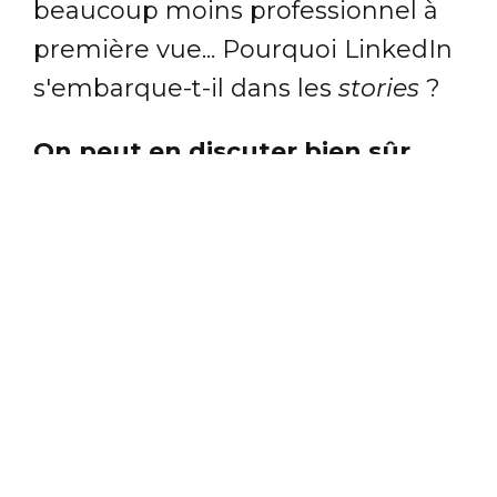
beaucoup moins professionnel à
première vue... Pourquoi LinkedIn
s'embarque-t-il dans les
stories
?
On peut en discuter bien sûr
mais le choix des
stories
paraît
plutôt malin
. D'abord, en
donnant une option de
communication supplémentaire,
un nouveau média ; ensuite, en
palliant le souci de remontées
parfois très tardives d'un post,
plusieurs jours après sa