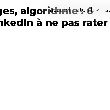
es, algorithme : 6
accueil
atchik
s
kedIn à ne pas rater