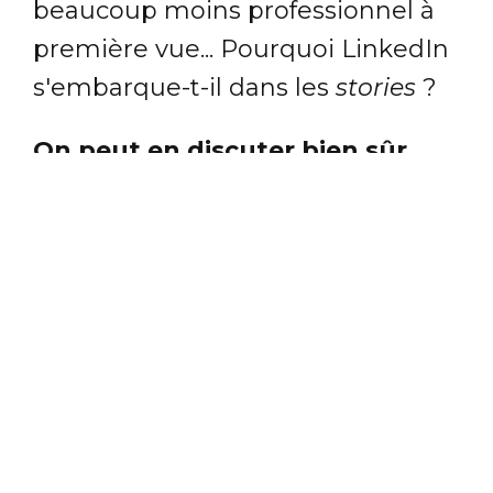
beaucoup moins professionnel à
première vue... Pourquoi LinkedIn
s'embarque-t-il dans les
stories
?
On peut en discuter bien sûr
mais le choix des
stories
paraît
plutôt malin
. D'abord, en
donnant une option de
communication supplémentaire,
un nouveau média ; ensuite, en
palliant le souci de remontées
parfois très tardives d'un post,
plusieurs jours après sa