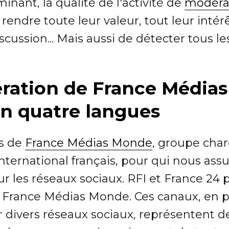
inant, la qualité de l'activité de
modéra
rendre toute leur valeur, tout leur intér
scussion... Mais aussi de détecter tous l
ration de France Médias
en quatre langues
as de
France Médias Monde
, groupe cha
international français, pour qui nous assu
r les réseaux sociaux. RFI et France 24
e France Médias Monde. Ces canaux, en p
r divers réseaux sociaux, représentent 