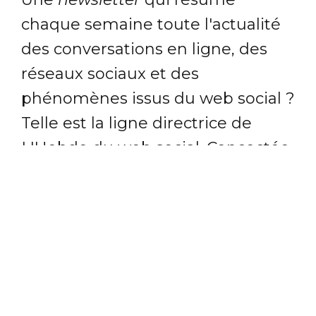
chaque semaine toute l'actualité
des conversations en ligne, des
réseaux sociaux et des
phénomènes issus du web social ?
Telle est la ligne directrice de
L'Hebdo du web social. Concoctée
par le pôle
veille et conseil
d'Atchik, notre lettre d'information
retranscrit ce qui transite par les
médias sociaux, à différentes
échelles.
L'Hebdo du web social
, chaque