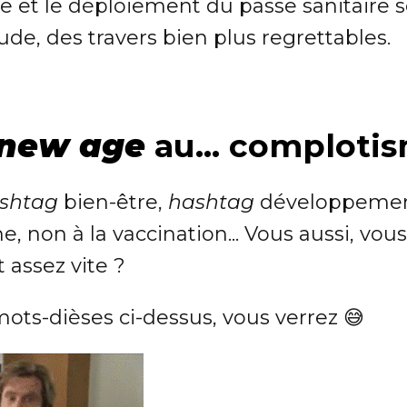
 et le déploiement du passe sanitaire se
de, des travers bien plus regrettables.
new age
au... comploti
shtag
bien-être,
hashtag
développemen
, non à la vaccination... Vous aussi, vou
t assez vite ?
ots-dièses ci-dessus, vous verrez 😅