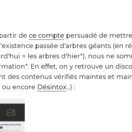
 partir de
ce compte
persuadé de mettre
 l'existence passée d'arbres géants (en ré
'hui = les arbres d'hier"), nous ne som
ormation". En effet, on y retrouve un dis
nt des contenus vérifiés maintes et maint
l
ou encore
Désintox
...) :