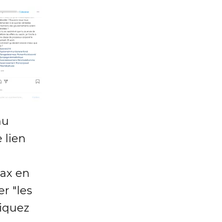
nu
 lien
vax en
r "les
liquez