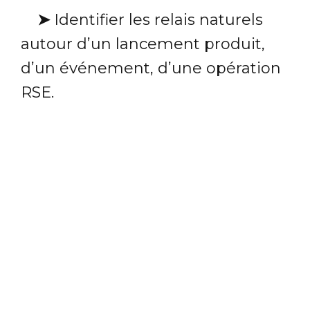
➤
Identifier les relais naturels
autour d’un lancement produit,
d’un événement, d’une opération
RSE.
Le bon message, relayé par la
bonne personne, peut
démultiplier la portée de votre
communication.
Mais encore faut-il le voir passer à
temps.
Menaces : quand