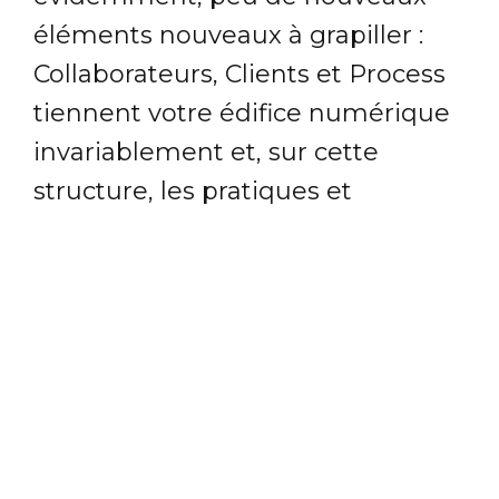
éléments nouveaux à grapiller :
Collaborateurs, Clients et Process
tiennent votre édifice numérique
invariablement et, sur cette
structure, les pratiques et
déploiements dépendront des
objectifs qui vous sont propres. Et
si chacun cherche avant tout à
améliorer sa notoriété et, un cran
au-dessus, son e-réputation, les
vertus d'une intervention en ligne
réfléchie arrivent rapidement :