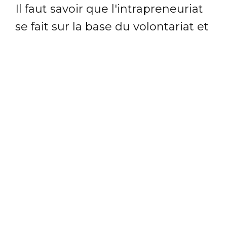
Il faut savoir que l'intrapreneuriat
se fait sur la base du volontariat et
n'est pas rémunéré. Pour être mis
en place, il faut 2 acteurs au
minimum : le dirigeant qui
approuve le projet et la/les
personne(s) qui propose(nt) le
projet.
Même si la prise d'initiative vient
du salarié, il doit y avoir
l'approbation du dirigeant, ce qui
peut être un frein.