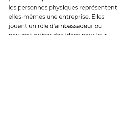
les personnes physiques représentent
elles-mêmes une entreprise. Elles
jouent un rôle d'ambassadeur ou
peuvent puiser des idées pour leur
organisation sur le web social.
Comment en tirer le meilleur parti ?
Si l’atelier a passé en revue les grandes
lignes de l’élaboration d’une stratégie,
elle a également rappelé, et même
remis au centre, le besoin d’implication
des collaborateurs pour promouvoir
leur propre entité. Les personnes qui
composent l’entreprise sont ainsi,