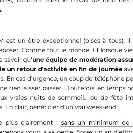
res, facilitant ainsi le travail de fond des
.
 est un être exceptionnel (bises à tous), 
eposer. Comme tout le monde. Et lorsque vien
e savoir qu'
une équipe de modération assure 
e un retour d'activité en fin de journée
ave
s. En cas d'urgence, un coup de téléphone pe
 ne rien laisser passer... Toutefois, en temps 
ux vraies nuits de sommeil... ou de fête int
En clair, bénéficier d'un vrai week-end.
-le plus clairement :
sans un minimum de m
acebook court à sa perte
. Après un an d'effo