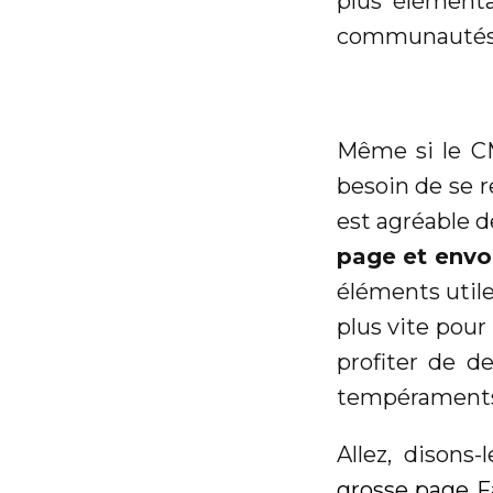
plus élémentai
communautés
Même si le CM
besoin de se r
est agréable d
page et envoi
éléments utile
plus vite pour
profiter de de
tempéraments. 
Allez, disons
grosse page F