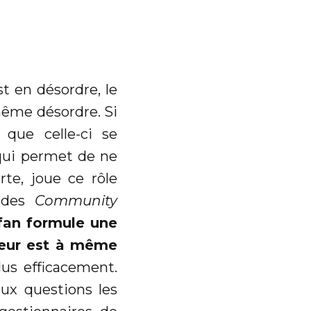
st en désordre, le
même désordre. Si
que celle-ci se
 qui permet de ne
rte, joue ce rôle
l des
Community
fan formule une
teur est à même
lus efficacement.
ux questions les