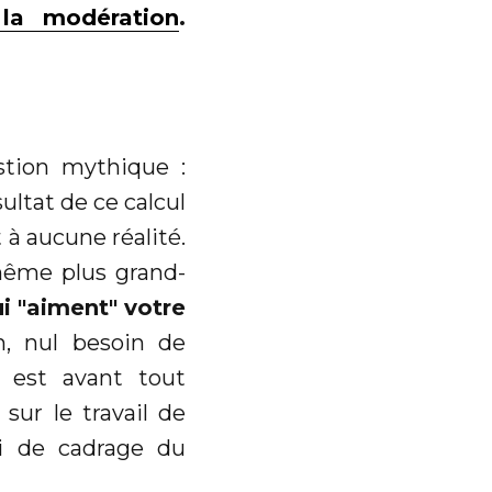
la modération
.
tion mythique :
sultat de ce calcul
à aucune réalité.
même plus grand-
ui "aiment" votre
n, nul besoin de
 est avant tout
sur le travail de
i de cadrage du