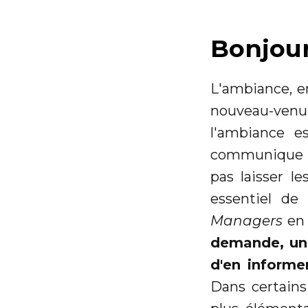
Bonjour
L'ambiance, en
nouveau-venu 
l'ambiance e
communique au
pas laisser le
essentiel de 
Managers
en 
demande, une
d'en informe
Dans certain