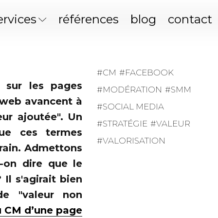
ervices
références
blog
contact
CM
FACEBOOK
n sur les pages
MODÉRATION
SMM
u web avancent à
SOCIAL MEDIA
eur ajoutée". Un
STRATÉGIE
VALEUR
que ces termes
VALORISATION
rrain. Admettons
-on dire que le
Il s'agirait bien
de "valeur non
du CM d’une page