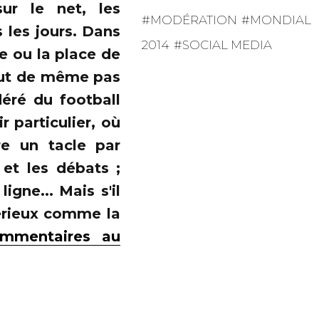
ur le net, les
MODÉRATION
MONDIAL
 les jours. Dans
2014
SOCIAL MEDIA
ue ou la place de
 tout de même pas
éré du football
r particulier, où
re un tacle par
 et les débats ;
gne... Mais s'il
sérieux comme la
mmentaires au