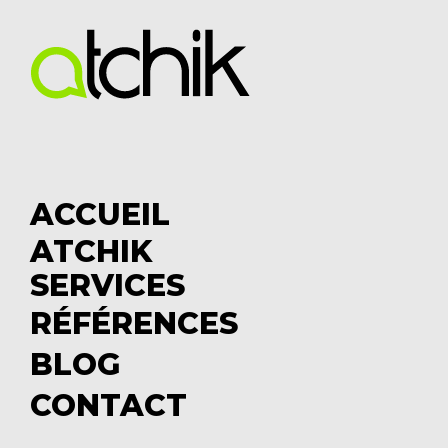
ACCUEIL
ATCHIK
S
SERVICES
u
S
b
u
RÉFÉRENCES
m
b
BLOG
e
m
CONTACT
n
e