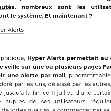
utés
, nombreux sont les utilisa
ont le système. Et maintenant ?
 pratique,
Hyper Alerts permettait au
e veille sur une ou plusieurs pages F
ir une alerte par mail
, programmable
doré par les uns, délaissé par les autres,
 jusqu'à la fin, ce 11 juillet, d'une cert
 auprès de ses utilisateurs régulie
 de fortes qualités, à commencer par sa 