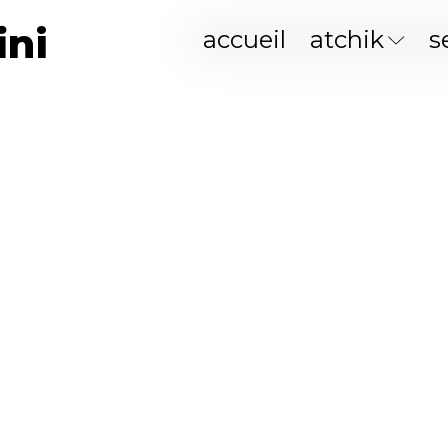
ini
accueil
atchik
s