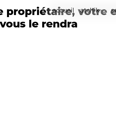
e propriétaire, votre e
accueil
atchik
s
vous le rendra