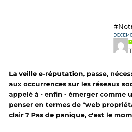
Not
DÉCEMBR
B
T
La veille e-réputation
, passe, néces
aux occurrences sur les réseaux soci
appelé à - enfin - émerger comme 
penser en termes de "web propriétai
clair ? Pas de panique, c'est le mom