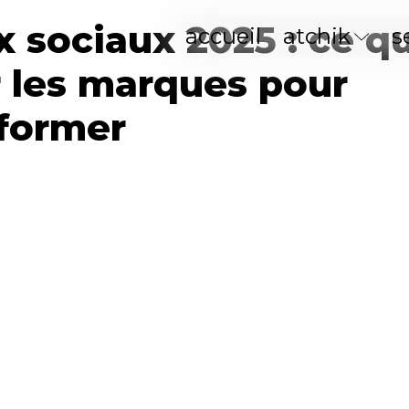
x sociaux 2025 : ce q
accueil
atchik
s
r les marques pour
former