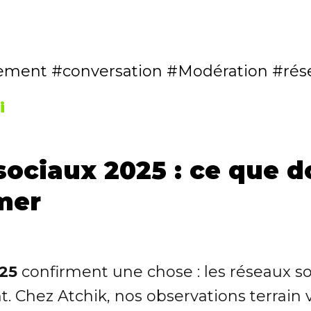
ement
conversation
Modération
rés
i
sociaux 2025 : ce que do
mer
025
confirment une chose : les réseaux s
t. Chez Atchik, nos observations terrai