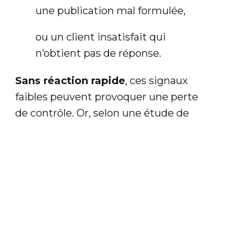
une publication mal formulée,
ou un client insatisfait qui
n’obtient pas de réponse.
Sans réaction rapide
, ces signaux
faibles peuvent provoquer une perte
de contrôle. Or, selon une étude de
l’AFRC, une mauvaise gestion d’un
mécontentement client se traduit par
un impact direct sur l’image de
marque et le chiffre d’affaires.
Là où Atchik change la