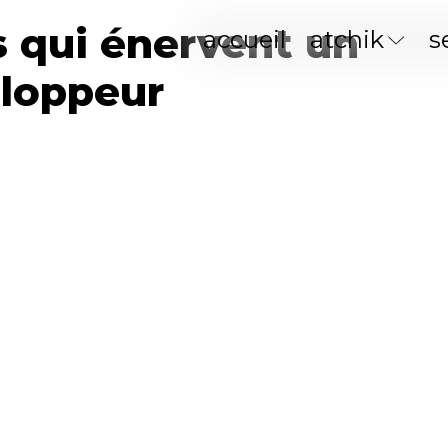
s qui énervent un
accueil
atchik
s
loppeur