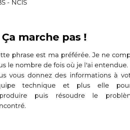
S - NCIS
. Ça marche pas !
tte phrase est ma préférée. Je ne com
us le nombre de fois où je l'ai entendue.
us vous donnez des informations à vo
quipe technique et plus elle pour
eproduire puis résoudre le problè
ncontré.