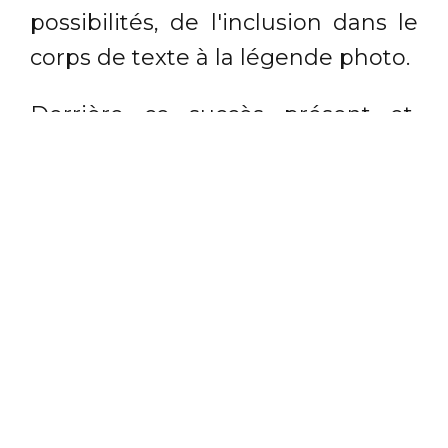
possibilités, de l'inclusion dans le
corps de texte à la légende photo.
Derrière ce succès présent et,
surtout, à venir, une statistique
tout à fait parlante issue de
l'expérience du New York Times
en partenariat avec Twitter :
les
articles intégrant du contenu
prêt-à-tweeter sont partagés 11
fois plus que les autres
. De quoi
convaincre plus d'un rédacteur
d'enrichir son papier de ces